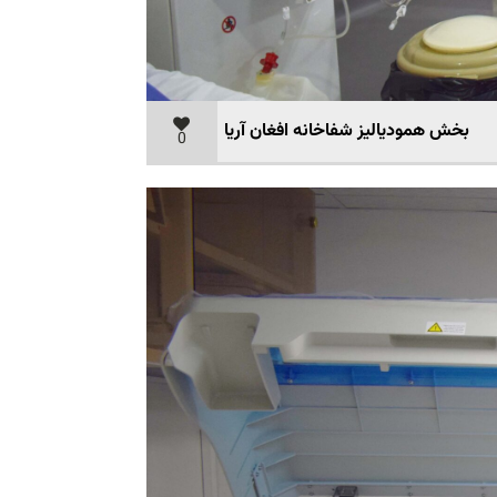
بخش همودیالیز شفاخانه افغان آریا
0